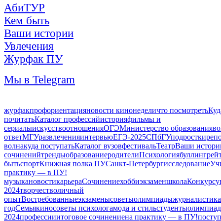
АбиТУР
Кем быть
Ваши истории
Увлечения
Журфак ПУ
Мы в Telegram
журфак
профориентация
новости кинонедели
что посмотреть
Куд
почитать
Каталог профессий
история
фильмы и
сериалы
искусство
отношения
ОГЭ
Министерство образования
во
ответ
МГУ
развлечения
интервью
ЕГЭ-2025
СПбГУ
подростки
реп
волна
куда поступать
Каталог вузов
фестиваль
Театр
Ваши истори
сочинений
тренды
образование
родители
Психология
буллинг
рей
быть
спорт
Книжная полка ПУ
Санкт-Петербург
исследование
Уч
практику — в ПУ!
музыка
новости
карьера
Сочинение
хобби
экзамен
школа
Конкурс
у
2024
творчество
личный
опыт
Востребованные
экзамены
советы
олимпиады
журналистика
год
Семья
кино
советы психолога
мода и стиль
студенты
олимпиад
2024
профессии
итоговое сочинение
на практику — в ПУ!
поступ