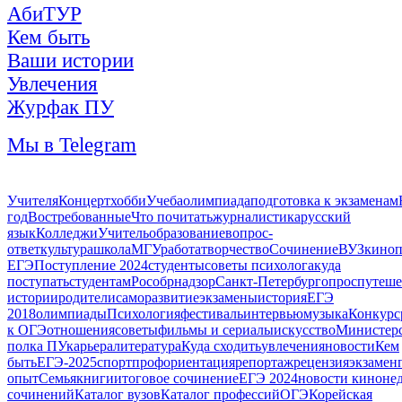
АбиТУР
Кем быть
Ваши истории
Увлечения
Журфак ПУ
Мы в Telegram
Учителя
Концерт
хобби
Учеба
олимпиада
подготовка к экзаменам
год
Востребованные
Что почитать
журналистика
русский
язык
Колледжи
Учитель
образование
вопрос-
ответ
культура
школа
МГУ
работа
творчество
Сочинение
ВУЗ
кино
п
ЕГЭ
Поступление 2024
студенты
советы психолога
куда
поступать
студентам
Рособрнадзор
Санкт-Петербург
опрос
путеше
истории
родители
саморазвитие
экзамены
история
ЕГЭ
2018
олимпиады
Психология
фестиваль
интервью
музыка
Конкурс
к ОГЭ
отношения
советы
фильмы и сериалы
искусство
Министерс
полка ПУ
карьера
литература
Куда сходить
увлечения
новости
Кем
быть
ЕГЭ-2025
спорт
профориентация
репортаж
рецензия
экзамен
опыт
Семья
книги
итоговое сочинение
ЕГЭ 2024
новости киноне
сочинений
Каталог вузов
Каталог профессий
ОГЭ
Корейская