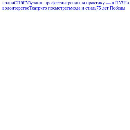
волна
СПбГУ
буллинг
профессии
тренды
на практику — в ПУ!
На
волонтерство
Театр
что посмотреть
мода и стиль
75 лет Победы