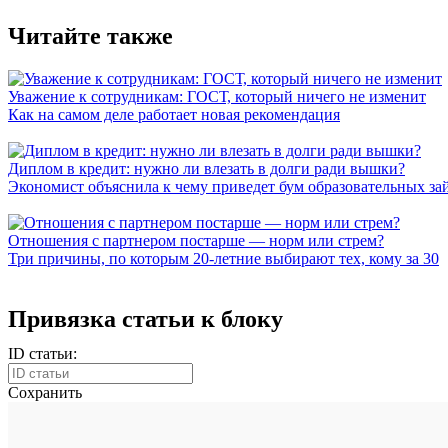
Читайте также
Уважение к сотрудникам: ГОСТ, который ничего не изменит
Как на самом деле работает новая рекомендация
Диплом в кредит: нужно ли влезать в долги ради вышки?
Экономист объяснила к чему приведет бум образовательных за
Отношения с партнером постарше — норм или стрем?
Три причины, по которым 20-летние выбирают тех, кому за 30
Привязка статьи к блоку
ID статьи:
Сохранить