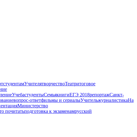
рт
студентам
Учителя
творчество
Театр
итоговое
ние
ление
Учеба
студенты
Семья
книги
ЕГЭ 2018
репортаж
Санкт-
ование
вопрос-ответ
фильмы и сериалы
Учитель
журналистика
На
ентация
Министерство
то почитать
подготовка к экзаменам
русский