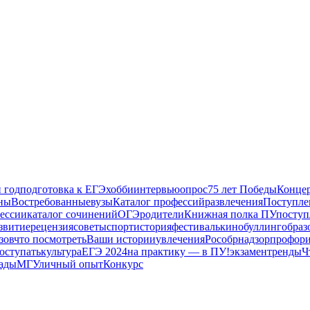
 год
подготовка к ЕГЭ
хобби
интервью
опрос
75 лет Победы
Конце
ны
Востребованные
вузы
Каталог профессий
развлечения
Поступле
ессии
каталог сочинений
ОГЭ
родители
Книжная полка ПУ
поступ
звитие
рецензия
советы
спорт
история
фестиваль
кино
буллинг
образ
зов
что посмотреть
Ваши истории
увлечения
Рособрнадзор
профори
поступать
культура
ЕГЭ 2024
на практику — в ПУ!
экзамен
тренды
Ч
ады
МГУ
личный опыт
Конкурс