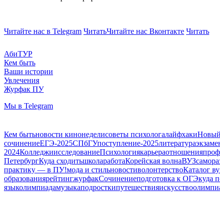
Читайте нас в Telegram
Читать
Читайте нас Вконтакте
Читать
АбиТУР
Кем быть
Ваши истории
Увлечения
Журфак ПУ
Мы в Telegram
Кем быть
новости кинонедели
советы психолога
лайфхаки
Новый
сочинение
ЕГЭ-2025
СПбГУ
поступление-2025
литература
экзаме
2024
Колледжи
исследование
Психология
карьера
отношения
проф
Петербург
Куда сходить
школа
работа
Корейская волна
ВУЗ
самора
практику — в ПУ!
мода и стиль
новости
волонтерство
Каталог ву
образования
рейтинг
журфак
Сочинение
подготовка к ОГЭ
куда 
язык
олимпиада
музыка
подростки
путешествия
искусство
олимпи