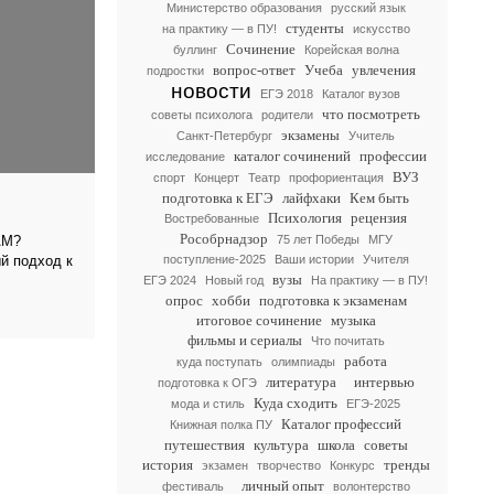
Министерство образования
русский язык
студенты
на практику — в ПУ!
искусство
Сочинение
буллинг
Корейская волна
вопрос-ответ
Учеба
увлечения
подростки
новости
ЕГЭ 2018
Каталог вузов
что посмотреть
советы психолога
родители
экзамены
Санкт-Петербург
Учитель
каталог сочинений
профессии
исследование
ВУЗ
спорт
Концерт
Театр
профориентация
подготовка к ЕГЭ
лайфхаки
Кем быть
Психология
рецензия
Востребованные
Рособрнадзор
75 лет Победы
МГУ
АМ?
поступление-2025
Ваши истории
Учителя
 подход к
вузы
ЕГЭ 2024
Новый год
На практику — в ПУ!
опрос
хобби
подготовка к экзаменам
итоговое сочинение
музыка
фильмы и сериалы
Что почитать
работа
куда поступать
олимпиады
литература
интервью
подготовка к ОГЭ
Куда сходить
мода и стиль
ЕГЭ-2025
Каталог профессий
Книжная полка ПУ
путешествия
культура
школа
советы
история
тренды
экзамен
творчество
Конкурс
личный опыт
фестиваль
волонтерство