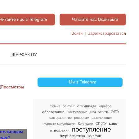
Читайте нас в Telegram
Читайте нас Вконтакте
Войти
|
Зарегистрироваться
ЖУРФАК ПУ
Мы в Telegram
олимпиада
Семья
рейтинг
карьера
образование
книги
ОГЭ
Поступление 2024
саморазвитие
репортаж
развлечения
кино
новости кинонедели
Колледжи
СПбГУ
поступление
отношения
журналистика
журфак