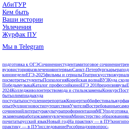
АбиТУР
Кем быть
Ваши истории
Увлечения
Журфак ПУ
Мы в Telegram
подготовка к ОГЭ
Сочинение
студентам
итоговое сочинение
тре
вузов
история
развлечения
интервью
Санкт-Петербург
карьера
под
кинонедели
ЕГЭ-2025
фильмы и сериалы
Театр
искусство
журнал
посмотреть
студенты
Психология
Корейская волна
ВУЗ
Куда сход
Победы
музыка
Каталог профессий
кино
ЕГЭ 2018
рецензия
вузы
2024
Колледжи
волонтерство
мода и стиль
экзамены
Конкурс
Пост
быть
олимпиады
куда
поступать
поступление
репортаж
Концерт
хобби
фестиваль
журфа
опыт
буллинг
новости
путешествия
Учителя
Востребованные
само
сочинений
литература
культура
профориентация
МГУ
подготовка
экзаменам
работа
экзамен
увлечения
Министерство образования
ш
почитать
русский язык
Новый год
На практику — в ПУ!
книги
по
практику — в ПУ!
исследование
Рособрнадзор
вопрос-