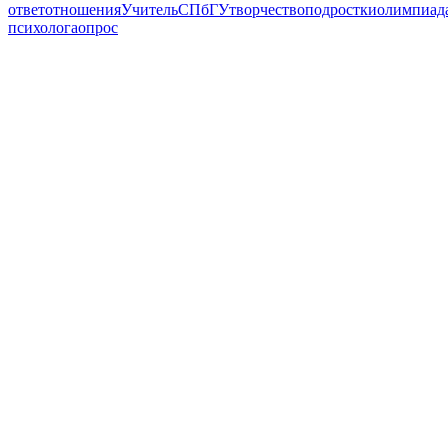
ответ
отношения
Учитель
СПбГУ
творчество
подростки
олимпиад
психолога
опрос