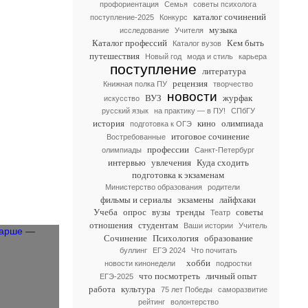
профориентация
Семья
советы психолога
каталог сочинений
поступление-2025
Конкурс
музыка
исследование
Учителя
Каталог профессий
Кем быть
Каталог вузов
путешествия
Новый год
мода и стиль
карьера
поступление
литература
рецензия
Книжная полка ПУ
творчество
новости
ВУЗ
журфак
искусство
русский язык
на практику — в ПУ!
СПбГУ
история
кино
олимпиада
подготовка к ОГЭ
итоговое сочинение
Востребованные
профессии
олимпиады
Санкт-Петербург
интервью
увлечения
Куда сходить
подготовка к экзаменам
Министерство образования
родители
фильмы и сериалы
экзамены
лайфхаки
Учеба
опрос
вузы
тренды
советы
Театр
отношения
студентам
Ваши истории
Учитель
Сочинение
Психология
образование
буллинг
ЕГЭ 2024
Что почитать
хобби
новости кинонедели
подростки
что посмотреть
личный опыт
ЕГЭ-2025
работа
культура
75 лет Победы
саморазвитие
рейтинг
волонтерство