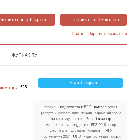
Читайте нас в Telegram
Читайте нас Вконтакте
Войти
|
Зарегистрироваться
ЖУРФАК ПУ
Мы в Telegram
525
подготовка к ЕГЭ
вопрос-ответ
экзамен
школа
репортаж
развлечения
Корейская волна
Рособрнадзор
На практику — в ПУ!
журналистика
студенты
ЕГЭ 2018
спорт
фестиваль
Колледжи
Концерт
МГУ
ОГЭ
книги
Поступление 2024
куда поступать