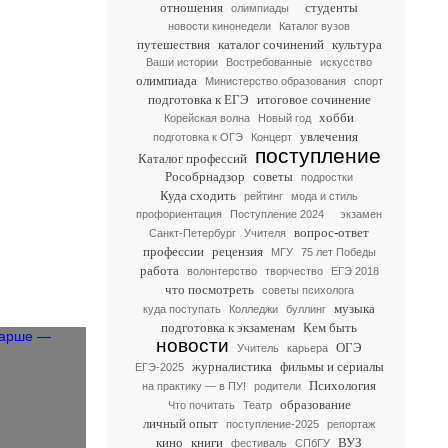
отношения
студенты
олимпиады
новости кинонедели
Каталог вузов
путешествия
каталог сочинений
культура
Ваши истории
Востребованные
искусство
олимпиада
Министерство образования
спорт
подготовка к ЕГЭ
итоговое сочинение
хобби
Корейская волна
Новый год
увлечения
подготовка к ОГЭ
Концерт
поступление
Каталог профессий
Рособрнадзор
советы
подростки
Куда сходить
рейтинг
мода и стиль
профориентация
Поступление 2024
экзамен
вопрос-ответ
Санкт-Петербург
Учителя
профессии
рецензия
МГУ
75 лет Победы
работа
волонтерство
творчество
ЕГЭ 2018
что посмотреть
советы психолога
музыка
куда поступать
Колледжи
буллинг
подготовка к экзаменам
Кем быть
новости
ОГЭ
Учитель
карьера
журналистика
фильмы и сериалы
ЕГЭ-2025
Психология
на практику — в ПУ!
родители
образование
Что почитать
Театр
личный опыт
поступление-2025
репортаж
кино
книги
ВУЗ
фестиваль
СПбГУ