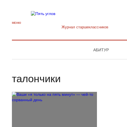
МЕНЮ
Журнал старшекласcников
АБИТУР
талончики