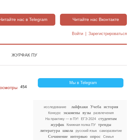
Читайте нас в Telegram
Читайте нас Вконтакте
Войти
|
Зарегистрироваться
ЖУРФАК ПУ
Мы в Telegram
454
лайфхаки
Учеба
история
исследование
экзамены
вузы
Конкурс
развлечения
студентам
На практику — в ПУ!
ЕГЭ 2024
журфак
тренды
Книжная полка ПУ
литература
школа
русский язык
саморазвитие
Сочинение
интервью
опрос
Семья