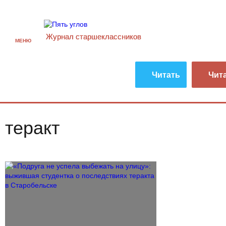
Журнал старшекласcников
МЕНЮ
Читать
Чит
теракт