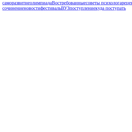
саморазвитие
олимпиада
Востребованные
советы психолога
реце
сочинение
новости
фестиваль
ВУЗ
поступление
куда поступать