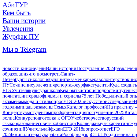
АбиТУР
Кем быть
Ваши истории
Увлечения
Журфак ПУ
Мы в Telegram
новости кинонедели
Ваши истории
Поступление 2024
развлечен
образования
что посмотреть
Санкт-
Петербург
Психология
буллинг
экзамен
карьера
волонтерство
кин
ПУ
Сочинение
увлечения
репортаж
журфак
студенты
Куда сходить
ЕГЭ
Учителя
культура
школа
Кем быть
история
подростки
путешес
почитать
интервью
фильмы и сериалы
75 лет Победы
личный оп
экзаменам
мода и стиль
опрос
ЕГЭ-2025
искусство
исследование
Н
год
олимпиады
экзамены
Семья
Каталог профессий
На практику 
Концерт
вузы
студентам
профориентация
поступление-2025
Катал
волна
Конкурс
подготовка к ОГЭ
Учеба
творчество
русский
язык
образование
советы
хобби
спорт
Колледжи
музыка
рейтинг
жу
сочинений
Учитель
лайфхаки
ЕГЭ 2018
вопрос-ответ
ЕГЭ
2024
книги
литература
работа
Рособрнадзор
СПбГУ
родители
на п