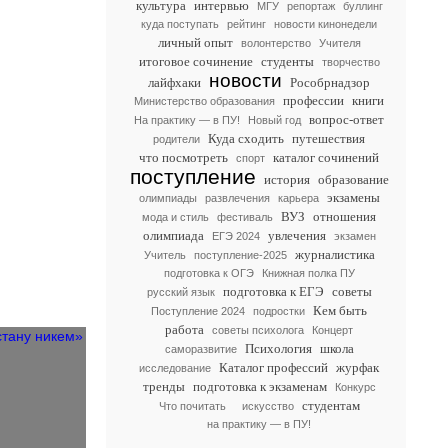
культура
интервью
МГУ
репортаж
буллинг
куда поступать
рейтинг
новости кинонедели
личный опыт
волонтерство
Учителя
итоговое сочинение
студенты
творчество
новости
лайфхаки
Рособрнадзор
профессии
книги
Министерство образования
вопрос-ответ
На практику — в ПУ!
Новый год
Куда сходить
путешествия
родители
что посмотреть
каталог сочинений
спорт
поступление
история
образование
экзамены
олимпиады
развлечения
карьера
ВУЗ
отношения
мода и стиль
фестиваль
олимпиада
увлечения
ЕГЭ 2024
экзамен
журналистика
Учитель
поступление-2025
подготовка к ОГЭ
Книжная полка ПУ
подготовка к ЕГЭ
советы
русский язык
Кем быть
Поступление 2024
подростки
работа
советы психолога
Концерт
Психология
школа
саморазвитие
Каталог профессий
журфак
исследование
тренды
подготовка к экзаменам
Конкурс
студентам
Что почитать
искусство
на практику — в ПУ!