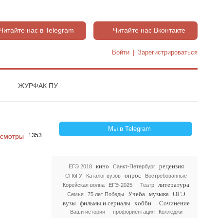
Читайте нас в Telegram
Читайте нас Вконтакте
Войти
|
Зарегистрироваться
ЖУРФАК ПУ
Мы в Telegram
1353
кино
рецензия
ЕГЭ 2018
Санкт-Петербург
опрос
СПбГУ
Каталог вузов
Востребованные
литература
Корейская волна
ЕГЭ-2025
Театр
Учеба
музыка
ОГЭ
Семья
75 лет Победы
вузы
фильмы и сериалы
хобби
Сочинение
Ваши истории
профориентация
Колледжи