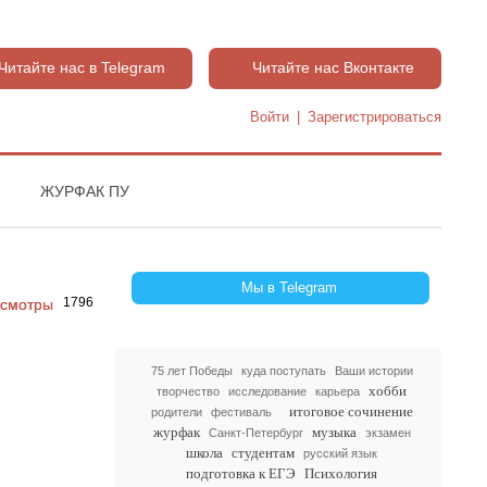
Читайте нас в Telegram
Читайте нас Вконтакте
Войти
|
Зарегистрироваться
ЖУРФАК ПУ
Мы в Telegram
1796
75 лет Победы
куда поступать
Ваши истории
хобби
творчество
исследование
карьера
итоговое сочинение
родители
фестиваль
журфак
музыка
Санкт-Петербург
экзамен
школа
студентам
русский язык
подготовка к ЕГЭ
Психология