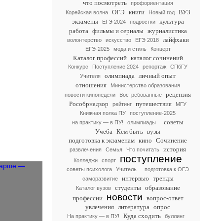
что посмотреть
профориентация
ОГЭ
книги
ВУЗ
Корейская волна
Новый год
экзамены
культура
ЕГЭ 2024
подростки
работа
фильмы и сериалы
журналистика
лайфхаки
волонтерство
искусство
ЕГЭ 2018
ЕГЭ-2025
мода и стиль
Концерт
Каталог профессий
каталог сочинений
Конкурс
Поступление 2024
репортаж
СПбГУ
олимпиада
личный опыт
Учителя
отношения
Министерство образования
рецензия
новости кинонедели
Востребованные
Рособрнадзор
путешествия
рейтинг
МГУ
Книжная полка ПУ
поступление-2025
советы
на практику — в ПУ!
олимпиады
Учеба
Кем быть
вузы
подготовка к экзаменам
кино
Сочинение
история
развлечения
Семья
Что почитать
поступление
Колледжи
спорт
советы психолога
Учитель
подготовка к ОГЭ
интервью
тренды
саморазвитие
студенты
образование
Каталог вузов
новости
профессии
вопрос-ответ
увлечения
литература
опрос
Куда сходить
На практику — в ПУ!
буллинг