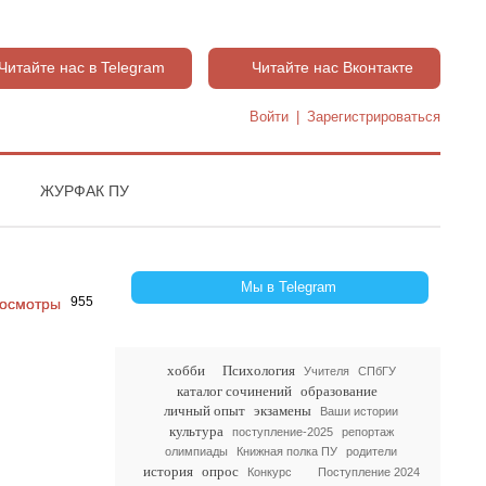
Читайте нас в Telegram
Читайте нас Вконтакте
Войти
|
Зарегистрироваться
ЖУРФАК ПУ
Мы в Telegram
955
хобби
Психология
Учителя
СПбГУ
каталог сочинений
образование
личный опыт
экзамены
Ваши истории
культура
поступление-2025
репортаж
олимпиады
Книжная полка ПУ
родители
история
опрос
Конкурс
Поступление 2024