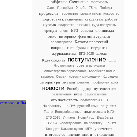
лайфхаки
Сочинение
фестиваль
Учеба
Санкт-Петербург
75 лет Победы
профессии
творчество
мода и стиль
искусство
подготовка к экзаменам
студентам
работа
журфак
подростки
экзамен
куда поступать
тренды
ВУЗ
советы
олимпиада
спорт
кино
интервью
фильмы и сериалы
Каталог профессий
волонтерство
вопрос-ответ
студенты
буллинг
журналистика
школа
ЕГЭ-2025
поступление
Куда сходить
ОГЭ
Что почитать
советы психолога
Министерство образования
Корейская волна
карьера
Семья
новости кинонедели
Колледжи
литература
музыка
рейтинг
профориентация
новости
Рособрнадзор
путешествия
вузы
развлечения
саморазвитие
что посмотреть
подготовка к ОГЭ
рецензия
На практику — в ПУ!
русский язык
подготовка к ЕГЭ
Театр
Востребованные
Кем быть
ЕГЭ 2018
Учитель
Новый год
ЕГЭ 2024
исследование
на практику — в ПУ!
увлечения
Концерт
Каталог вузов
МГУ
итоговое сочинение
книги
отношения