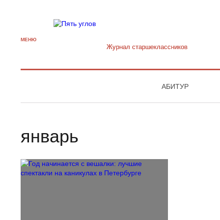
МЕНЮ
Журнал старшекласcников
АБИТУР
январь