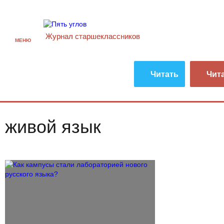
Журнал старшекласcников
МЕНЮ
Читать
Чит
живой язык