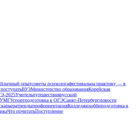
ий
личный опыт
советы психолога
фестиваль
на практику — в
 поступать
ВУЗ
Министерство образования
Корейская
Э-2025
Учитель
путешествия
русский
ПУ
МГУ
спорт
подготовка к ОГЭ
Санкт-Петербург
новости
с
карьера
тренды
профориентация
Колледжи
хобби
подготовка к
ика
Что почитать
Поступление