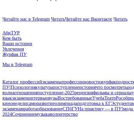
Читайте нас в Telegram
Читать
Читайте нас Вконтакте
Читать
АбиТУР
Кем быть
Ваши истории
Увлечения
Журфак ПУ
Мы в Telegram
Каталог профессий
экзамены
профессии
новости
журфак
подрост
ПУ!
Психология
культура
поступление
история
что посмотреть
ро
волна
отношения
поступление-2025
рецензия
фильмы и сериалы
у
язык
экзамен
интервью
вузы
Востребованные
Учеба
Театр
Рособрн
кинонедели
саморазвитие
олимпиада
подготовка к ЕГЭ
студента
экзаменам
работа
образование
СПбГУ
На практику — в ПУ!
мода 
2024
Сочинение
музыка
волонтерство