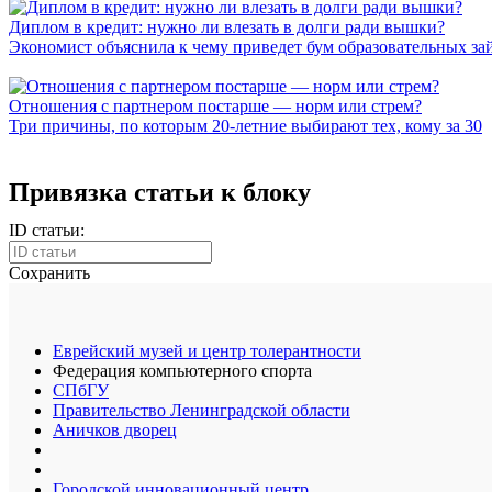
Диплом в кредит: нужно ли влезать в долги ради вышки?
Экономист объяснила к чему приведет бум образовательных за
Отношения с партнером постарше — норм или стрем?
Три причины, по которым 20-летние выбирают тех, кому за 30
Привязка статьи к блоку
ID статьи:
Сохранить
Еврейский музей и центр толерантности
Федерация компьютерного спорта
СПбГУ
Правительство Ленинградской области
Аничков дворец
Городской инновационный центр