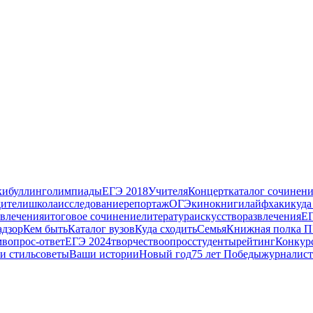
ки
буллинг
олимпиады
ЕГЭ 2018
Учителя
Концерт
каталог сочинен
дители
школа
исследование
репортаж
ОГЭ
кино
книги
лайфхаки
куда
влечения
итоговое сочинение
литература
искусство
развлечения
ЕГ
адзор
Кем быть
Каталог вузов
Куда сходить
Семья
Книжная полка 
м
вопрос-ответ
ЕГЭ 2024
творчество
опрос
студенты
рейтинг
Конкур
и стиль
советы
Ваши истории
Новый год
75 лет Победы
журналист