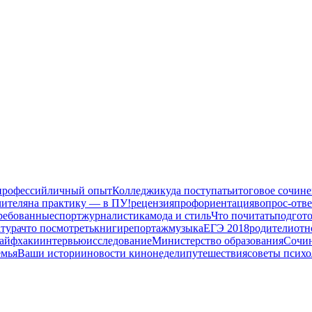
профессий
личный опыт
Колледжи
куда поступать
итоговое сочин
ителя
на практику — в ПУ!
рецензия
профориентация
вопрос-отве
ребованные
спорт
журналистика
мода и стиль
Что почитать
подгот
тура
что посмотреть
книги
репортаж
музыка
ЕГЭ 2018
родители
отн
айфхаки
интервью
исследование
Министерство образования
Сочи
мья
Ваши истории
новости кинонедели
путешествия
советы психо