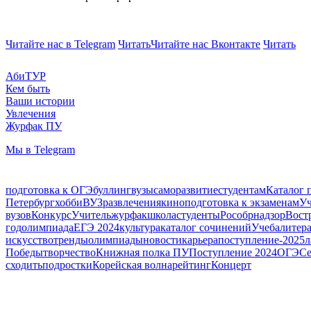
Читайте нас в Telegram
Читать
Читайте нас Вконтакте
Читать
АбиТУР
Кем быть
Ваши истории
Увлечения
Журфак ПУ
Мы в Telegram
подготовка к ОГЭ
буллинг
вузы
саморазвитие
студентам
Каталог 
Петербург
хобби
ВУЗ
развлечения
кино
подготовка к экзаменам
Уч
вузов
Конкурс
Учитель
журфак
школа
студенты
Рособрнадзор
Вост
год
олимпиада
ЕГЭ 2024
культура
каталог сочинений
Учеба
литера
искусство
тренды
олимпиады
новости
карьера
поступление-2025
л
Победы
творчество
Книжная полка ПУ
Поступление 2024
ОГЭ
Се
сходить
подростки
Корейская волна
рейтинг
Концерт