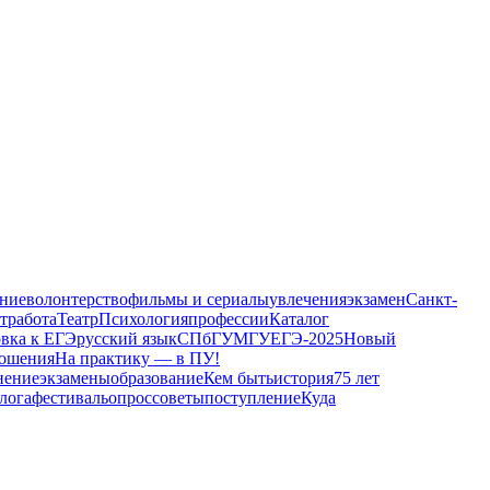
ение
волонтерство
фильмы и сериалы
увлечения
экзамен
Санкт-
т
работа
Театр
Психология
профессии
Каталог
овка к ЕГЭ
русский язык
СПбГУ
МГУ
ЕГЭ-2025
Новый
ошения
На практику — в ПУ!
нение
экзамены
образование
Кем быть
история
75 лет
лога
фестиваль
опрос
советы
поступление
Куда