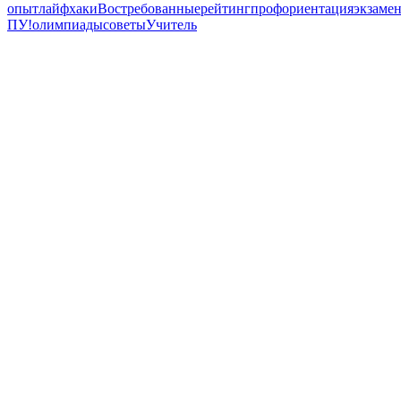
опыт
лайфхаки
Востребованные
рейтинг
профориентация
экзаме
ПУ!
олимпиады
советы
Учитель