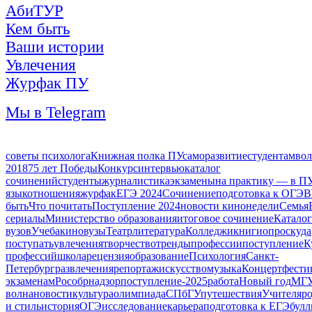
АбиТУР
Кем быть
Ваши истории
Увлечения
Журфак ПУ
Мы в Telegram
советы психолога
Книжная полка ПУ
саморазвитие
студентам
вол
2018
75 лет Победы
Конкурс
интервью
каталог
сочинений
студенты
журналистика
экзамены
на практику — в П
язык
отношения
журфак
ЕГЭ 2024
Сочинение
подготовка к ОГЭ
В
быть
Что почитать
Поступление 2024
новости кинонедели
Семья
сериалы
Министерство образования
итоговое сочинение
Каталог
вузов
Учеба
кино
вузы
Театр
литература
Колледжи
книги
опрос
куда
поступать
увлечения
творчество
тренды
профессии
поступление
К
профессий
школа
рецензия
образование
Психология
Санкт-
Петербург
развлечения
репортаж
искусство
музыка
Концерт
фести
экзаменам
Рособрнадзор
поступление-2025
работа
Новый год
МГ
волна
новости
культура
олимпиада
СПбГУ
путешествия
Учителя
р
и стиль
история
ОГЭ
исследование
карьера
подготовка к ЕГЭ
булл