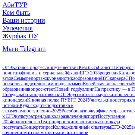
АбиТУР
Кем быть
Ваши истории
Увлечения
Журфак ПУ
Мы в Telegram
ОГЭ
Каталог профессий
путешествия
Кем быть
Санкт-Петербург
почитать
фильмы и сериалы
лайфхаки
ЕГЭ 2018
рецензия
Каталог
вузов
Семья
репортаж
журналистика
образование
ВУЗ
карьера
СПб
психолога
родители
олимпиады
экзамен
Корейская волна
советы
М
образования
вопрос-ответ
Новый год
буллинг
На практику — в 
Победы
работа
подготовка к ОГЭ
русский язык
музыка
творчеств
кинонедели
Книжная полка ПУ
ЕГЭ 2024
Учитель
кино
история
л
истории
Куда сходить
подготовка к
экзаменам
поступление-2025
Рособрнадзор
журфак
саморазвитие
к ЕГЭ
культура
тренды
школа
развлечения
спорт
Поступление
2024
волонтерство
Театр
подростки
новости
искусство
куда
поступать
Концерт
опрос
Колледжи
личный опыт
вузы
ЕГЭ-2025
э
сочинений
что посмотреть
книги
итоговое