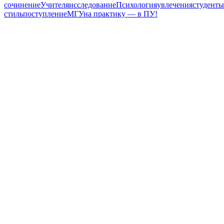
сочинение
Учителя
исследование
Психология
увлечения
студенты
стиль
поступление
МГУ
на практику — в ПУ!