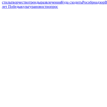
стиль
творчество
тренды
развлечения
Куда сходить
Рособрнадзор
В
лет Победы
культура
новости
опрос