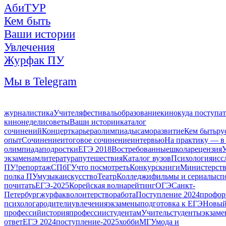
АбиТУР
Кем быть
Ваши истории
Увлечения
Журфак ПУ
Мы в Telegram
журналистика
Учителя
фестиваль
образование
кино
куда поступат
кинонедели
советы
Ваши истории
каталог
сочинений
Концерт
карьера
олимпиады
саморазвитие
Кем быть
ру
опыт
Сочинение
итоговое сочинение
интервью
На практику — в
олимпиада
подростки
ЕГЭ 2018
Востребованные
школа
рецензия
экзаменам
литература
путешествия
Каталог вузов
Психология
исс
ПУ!
репортаж
СПбГУ
что посмотреть
Конкурс
книги
Министерств
полка ПУ
музыка
искусство
Театр
Колледжи
фильмы и сериалы
сп
почитать
ЕГЭ-2025
Корейская волна
рейтинг
ОГЭ
Санкт-
Петербург
журфак
волонтерство
работа
Поступление 2024
профор
психолога
родители
увлечения
экзамены
подготовка к ЕГЭ
Новый
профессий
история
профессии
студентам
Учитель
студенты
экзаме
ответ
ЕГЭ 2024
поступление-2025
хобби
МГУ
мода и