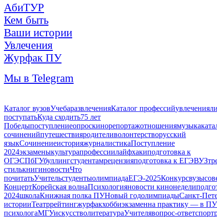
АбиТУР
Кем быть
Ваши истории
Увлечения
Журфак ПУ
Мы в Telegram
Каталог вузов
Учеба
развлечения
Каталог профессий
увлечения
л
поступать
Куда сходить
75 лет
Победы
поступление
опрос
кино
репортаж
отношения
музыка
ката
сочинений
путешествия
родители
волонтерство
русский
язык
Сочинение
история
журналистика
Поступление
2024
экзамены
культура
профессии
лайфхаки
подготовка к
ОГЭ
СПбГУ
буллинг
студентам
рецензия
подготовка к ЕГЭ
ВУЗ
тр
стиль
книги
новости
Что
почитать
Учитель
студенты
олимпиада
ЕГЭ-2025
Конкурс
вузы
сов
Концерт
Корейская волна
Психология
новости кинонедели
подго
2024
школа
Книжная полка ПУ
Новый год
олимпиады
Санкт-Пет
истории
Театр
рейтинг
журфак
хобби
экзамен
на практику — в ПУ
психолога
МГУ
искусство
литература
Учителя
вопрос-ответ
спорт