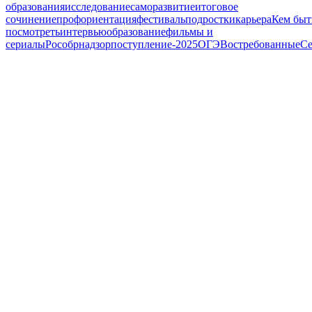
образования
исследование
саморазвитие
итоговое
сочинение
профориентация
фестиваль
подростки
карьера
Кем быт
посмотреть
интервью
образование
фильмы и
сериалы
Рособрнадзор
поступление-2025
ОГЭ
Востребованные
Се