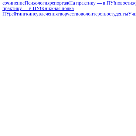
сочинение
Психология
репортаж
На практику — в ПУ!
новости
ж
практику — в ПУ!
Книжная полка
ПУ
рейтинг
кино
увлечения
творчество
волонтерство
студенты
Учи