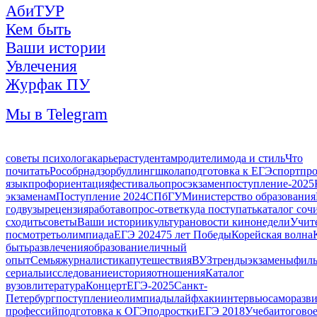
АбиТУР
Кем быть
Ваши истории
Увлечения
Журфак ПУ
Мы в Telegram
советы психолога
карьера
студентам
родители
мода и стиль
Что
почитать
Рособрнадзор
буллинг
школа
подготовка к ЕГЭ
спорт
пр
язык
профориентация
фестиваль
опрос
экзамен
поступление-2025
экзаменам
Поступление 2024
СПбГУ
Министерство образования
год
вузы
рецензия
работа
вопрос-ответ
куда поступать
каталог соч
сходить
советы
Ваши истории
культура
новости кинонедели
Учит
посмотреть
олимпиада
ЕГЭ 2024
75 лет Победы
Корейская волна
быть
развлечения
образование
личный
опыт
Семья
журналистика
путешествия
ВУЗ
тренды
экзамены
фил
сериалы
исследование
история
отношения
Каталог
вузов
литература
Концерт
ЕГЭ-2025
Санкт-
Петербург
поступление
олимпиады
лайфхаки
интервью
саморазв
профессий
подготовка к ОГЭ
подростки
ЕГЭ 2018
Учеба
итогово