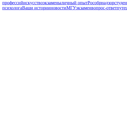
профессий
искусство
экзамены
личный опыт
Рособрнадзор
студе
психолога
Ваши истории
новости
МГУ
экзамен
вопрос-ответ
путе