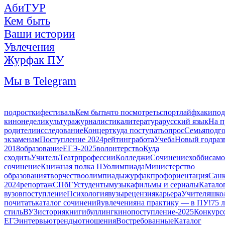
АбиТУР
Кем быть
Ваши истории
Увлечения
Журфак ПУ
Мы в Telegram
подростки
фестиваль
Кем быть
что посмотреть
спорт
лайфхаки
под
кинонедели
культура
журналистика
литература
русский язык
На п
родители
исследование
Концерт
куда поступать
опрос
Семья
подго
экзаменам
Поступление 2024
рейтинг
работа
Учеба
Новый год
раз
2018
образование
ЕГЭ-2025
волонтерство
Куда
сходить
Учитель
Театр
профессии
Колледжи
Сочинение
хобби
само
сочинение
Книжная полка ПУ
олимпиада
Министерство
образования
творчество
олимпиады
журфак
профориентация
Санк
2024
репортаж
СПбГУ
студенты
музыка
фильмы и сериалы
Катало
вузов
поступление
Психология
вузы
рецензия
карьера
Учителя
шко
почитать
каталог сочинений
увлечения
на практику — в ПУ!
75 
стиль
ВУЗ
история
книги
буллинг
кино
поступление-2025
Конкурс
ЕГЭ
интервью
тренды
отношения
Востребованные
Каталог