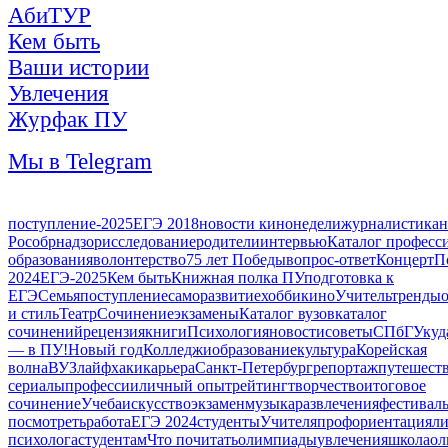
АбиТУР
Кем быть
Ваши истории
Увлечения
Журфак ПУ
Мы в Telegram
поступление-2025
ЕГЭ 2018
новости кинонедели
журналистика
н
Рособрнадзор
исследование
родители
интервью
Каталог професс
образования
волонтерство
75 лет Победы
вопрос-ответ
Концерт
П
2024
ЕГЭ-2025
Кем быть
Книжная полка ПУ
подготовка к
ЕГЭ
Семья
поступление
саморазвитие
хобби
кино
Учитель
тренды
и стиль
Театр
Сочинение
экзамены
Каталог вузов
каталог
сочинений
рецензия
книги
Психология
новости
советы
СПбГУ
куд
— в ПУ!
Новый год
Колледжи
образование
культура
Корейская
волна
ВУЗ
лайфхаки
карьера
Санкт-Петербург
репортаж
путешест
сериалы
профессии
личный опыт
рейтинг
творчество
итоговое
сочинение
Учеба
искусство
экзамен
музыка
развлечения
фестивал
посмотреть
работа
ЕГЭ 2024
студенты
Учителя
профориентация
ли
психолога
студентам
Что почитать
олимпиады
увлечения
школа
ол