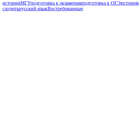
истории
МГУ
подготовка к экзаменам
подготовка к ОГЭ
история
сходить
русский язык
Востребованные