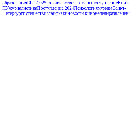
образования
ЕГЭ-2025
волонтерство
экзамены
поступление
Книжн
ПУ
журналистика
Поступление 2024
Психология
музыка
Санкт-
Петербург
путешествия
лайфхаки
новости кинонедели
развлечен