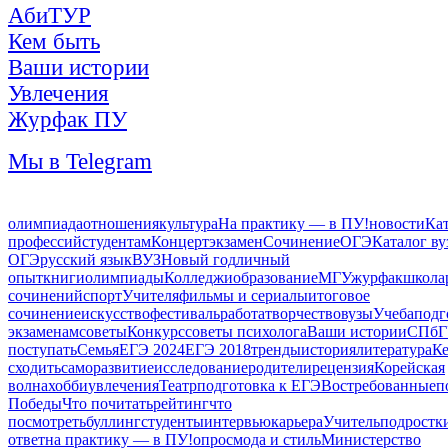
АбиТУР
Кем быть
Ваши истории
Увлечения
Журфак ПУ
Мы в Telegram
олимпиада
отношения
культура
На практику — в ПУ!
новости
Ка
профессий
студентам
Концерт
экзамен
Сочинение
ОГЭ
Каталог ву
ОГЭ
русский язык
ВУЗ
Новый год
личный
опыт
книги
олимпиады
Колледжи
образование
МГУ
журфак
школа
сочинений
спорт
Учителя
фильмы и сериалы
итоговое
сочинение
искусство
фестиваль
работа
творчество
вузы
Учеба
подг
экзаменам
советы
Конкурс
советы психолога
Ваши истории
СПбГ
поступать
Семья
ЕГЭ 2024
ЕГЭ 2018
тренды
история
литература
Ке
сходить
саморазвитие
исследование
родители
рецензия
Корейская
волна
хобби
увлечения
Театр
подготовка к ЕГЭ
Востребованные
п
Победы
Что почитать
рейтинг
что
посмотреть
буллинг
студенты
интервью
карьера
Учитель
подростк
ответ
на практику — в ПУ!
опрос
мода и стиль
Министерство