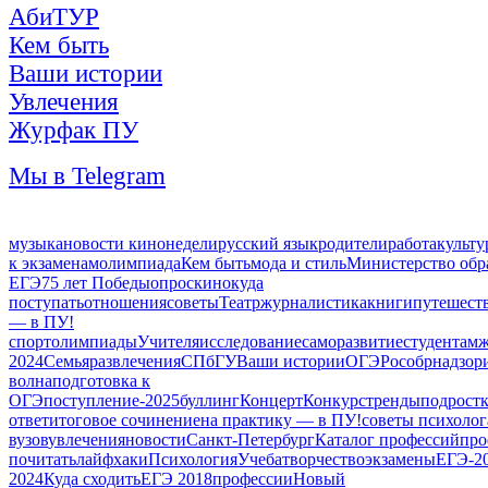
АбиТУР
Кем быть
Ваши истории
Увлечения
Журфак ПУ
Мы в Telegram
музыка
новости кинонедели
русский язык
родители
работа
культу
к экзаменам
олимпиада
Кем быть
мода и стиль
Министерство обр
ЕГЭ
75 лет Победы
опрос
кино
куда
поступать
отношения
советы
Театр
журналистика
книги
путешест
— в ПУ!
спорт
олимпиады
Учителя
исследование
саморазвитие
студентам
ж
2024
Семья
развлечения
СПбГУ
Ваши истории
ОГЭ
Рособрнадзор
волна
подготовка к
ОГЭ
поступление-2025
буллинг
Концерт
Конкурс
тренды
подрост
ответ
итоговое сочинение
на практику — в ПУ!
советы психолог
вузов
увлечения
новости
Санкт-Петербург
Каталог профессий
про
почитать
лайфхаки
Психология
Учеба
творчество
экзамены
ЕГЭ-2
2024
Куда сходить
ЕГЭ 2018
профессии
Новый