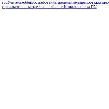
год
Учитель
хобби
Востребованные
рецензия
вузы
репортаж
катал
сериалы
что посмотреть
личный опыт
Книжная полка ПУ