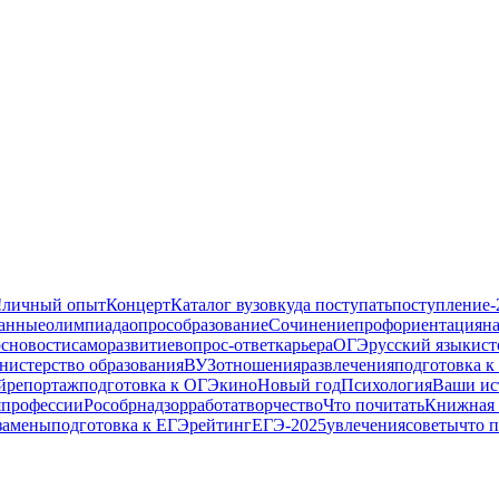
!
личный опыт
Концерт
Каталог вузов
куда поступать
поступление-
анные
олимпиада
опрос
образование
Сочинение
профориентация
н
с
новости
саморазвитие
вопрос-ответ
карьера
ОГЭ
русский язык
ист
истерство образования
ВУЗ
отношения
развлечения
подготовка к
й
репортаж
подготовка к ОГЭ
кино
Новый год
Психология
Ваши ис
я
профессии
Рособрнадзор
работа
творчество
Что почитать
Книжная 
замены
подготовка к ЕГЭ
рейтинг
ЕГЭ-2025
увлечения
советы
что 