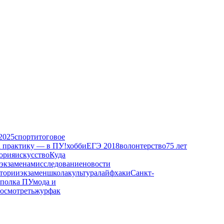
2025
спорт
итоговое
а практику — в ПУ!
хобби
ЕГЭ 2018
волонтерство
75 лет
ория
искусство
Куда
 экзаменам
исследование
новости
тории
экзамен
школа
культура
лайфхаки
Санкт-
полка ПУ
мода и
посмотреть
журфак