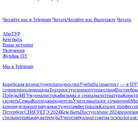
Читайте нас в Telegram
Читать
Читайте нас Вконтакте
Читать
АбиТУР
Кем быть
Ваши истории
Увлечения
Журфак ПУ
Мы в Telegram
Корейская волна
студенты
подростки
Учеба
На практику — в ПУ
сочинение
олимпиады
Театр
поступление
путешествия
Востребов
Победы
МГУ
журналистика
фильмы и сериалы
литература
Конкур
сходить
Семья
Колледжи
родители
Учитель
каталог сочинений
Мин
кинонедели
книги
музыка
студентам
фестиваль
Каталог професси
Петербург
СПбГУ
ЕГЭ 2024
Кем быть
Поступление 2024
рецензи
стиль
интервью
вузы
тренды
Учителя
буллинг
советы психолога
эк