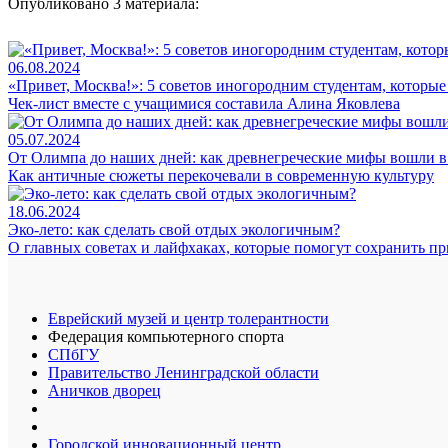
Опубликовано 3 материала:
06.08.2024
«Привет, Москва!»: 5 советов иногородним студентам, которы
Чек-лист вместе с учащимися составила Алина Яковлева
05.07.2024
От Олимпа до наших дней: как древнегреческие мифы вошли 
Как античные сюжеты перекочевали в современную культуру
18.06.2024
Эко-лето: как сделать свой отдых экологичным?
О главных советах и лайфхаках, которые помогут сохранить пр
Еврейский музей и центр толерантности
Федерация компьютерного спорта
СПбГУ
Правительство Ленинградской области
Аничков дворец
Городской инновационный центр