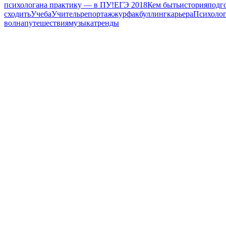
психолога
на практику — в ПУ!
ЕГЭ 2018
Кем быть
история
подг
сходить
Учеба
Учитель
репортаж
журфак
буллинг
карьера
Психоло
волна
путешествия
музыка
тренды