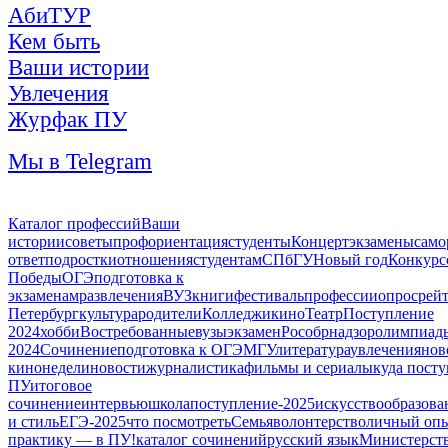
АбиТУР
Кем быть
Ваши истории
Увлечения
Журфак ПУ
Мы в Telegram
Каталог профессий
Ваши
истории
советы
профориентация
студенты
Концерт
экзамены
само
ответ
подростки
отношения
студентам
СПбГУ
Новый год
Конкурс
Победы
ОГЭ
подготовка к
экзаменам
развлечения
ВУЗ
книги
фестиваль
профессии
опрос
рей
Петербург
культура
родители
Колледжи
кино
Театр
Поступление
2024
хобби
Востребованные
вузы
экзамен
Рособрнадзор
олимпиад
2024
Сочинение
подготовка к ОГЭ
МГУ
литература
увлечения
нов
кинонедели
новости
журналистика
фильмы и сериалы
куда посту
ПУ
итоговое
сочинение
интервью
школа
поступление-2025
искусство
образова
и стиль
ЕГЭ-2025
что посмотреть
Семья
волонтерство
личный оп
практику — в ПУ!
каталог сочинений
русский язык
Министерств