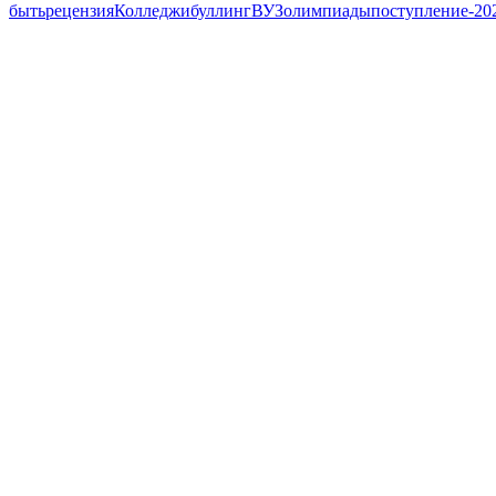
быть
рецензия
Колледжи
буллинг
ВУЗ
олимпиады
поступление-20