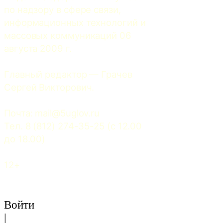
по надзору в сфере связи, 
информационных технологий и 
массовых коммуникаций 06 
августа 2009 г.
Главный редактор — Грачев 
Сергей Викторович.
Почта: 
mail@5uglov.ru
Тел. 8 (812) 274-35-25 (c 12.00 
до 18.00)
12+
Войти
|