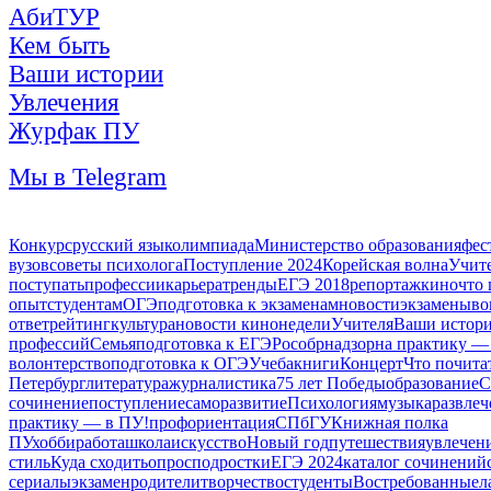
АбиТУР
Кем быть
Ваши истории
Увлечения
Журфак ПУ
Мы в Telegram
Конкурс
русский язык
олимпиада
Министерство образования
фес
вузов
советы психолога
Поступление 2024
Корейская волна
Учит
поступать
профессии
карьера
тренды
ЕГЭ 2018
репортаж
кино
что 
опыт
студентам
ОГЭ
подготовка к экзаменам
новости
экзамены
во
ответ
рейтинг
культура
новости кинонедели
Учителя
Ваши истор
профессий
Семья
подготовка к ЕГЭ
Рособрнадзор
на практику —
волонтерство
подготовка к ОГЭ
Учеба
книги
Концерт
Что почита
Петербург
литература
журналистика
75 лет Победы
образование
С
сочинение
поступление
саморазвитие
Психология
музыка
развлеч
практику — в ПУ!
профориентация
СПбГУ
Книжная полка
ПУ
хобби
работа
школа
искусство
Новый год
путешествия
увлечен
стиль
Куда сходить
опрос
подростки
ЕГЭ 2024
каталог сочинений
сериалы
экзамен
родители
творчество
студенты
Востребованные
л