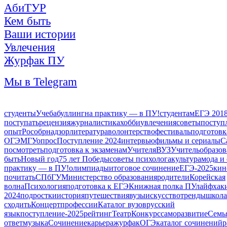
АбиТУР
Кем быть
Ваши истории
Увлечения
Журфак ПУ
Мы в Telegram
студенты
Учеба
буллинг
на практику — в ПУ!
студентам
ЕГЭ 201
поступать
рецензия
журналистика
хобби
увлечения
советы
поступ
опыт
Рособрнадзор
литература
волонтерство
фестиваль
подготовк
ОГЭ
МГУ
опрос
Поступление 2024
интервью
фильмы и сериалы
С
посмотреть
подготовка к экзаменам
Учителя
ВУЗ
Учитель
образо
быть
Новый год
75 лет Победы
советы психолога
культура
мода и 
практику — в ПУ!
олимпиады
итоговое сочинение
ЕГЭ-2025
кин
почитать
СПбГУ
Министерство образования
родители
Корейская
волна
Психология
подготовка к ЕГЭ
Книжная полка ПУ
лайфхак
2024
подростки
история
путешествия
вузы
искусство
тренды
школа
сходить
Концерт
профессии
Каталог вузов
русский
язык
поступление-2025
рейтинг
Театр
Конкурс
саморазвитие
Семь
ответ
музыка
Сочинение
карьера
журфак
ОГЭ
каталог сочинений
р