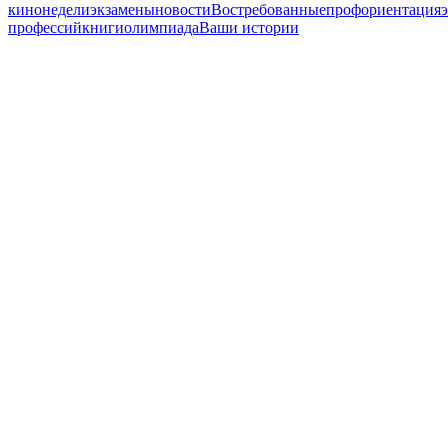
кинонедели
экзамены
новости
Востребованные
профориентация
профессий
книги
олимпиада
Ваши истории