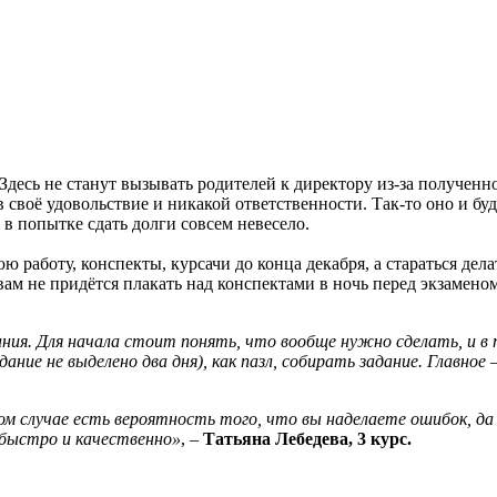
 Здесь не станут вызывать родителей к директору из-за получен
в своё удовольствие и никакой ответственности. Так-то оно и буде
 в попытке сдать долги совсем невесело.
работу, конспекты, курсачи до конца декабря, а стараться дела
 вам не придётся плакать над конспектами в ночь перед экзаменом
дания. Для начала стоит понять, что вообще нужно сделать, и в 
ание не выделено два дня), как пазл, собирать задание.
Главное 
том случае есть вероятность того, что вы наделаете ошибок, да
 быстро и качественно»
, –
Татьяна Лебедева, 3 курс.