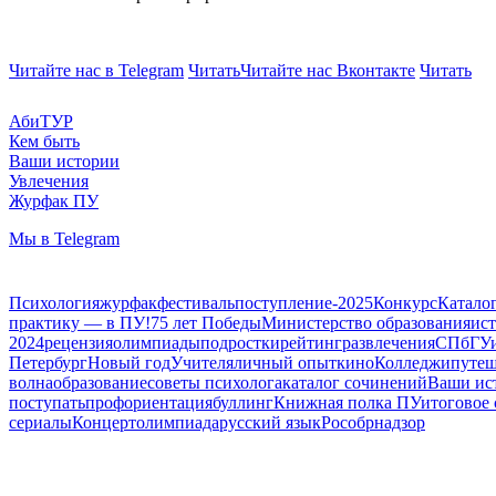
Читайте нас в Telegram
Читать
Читайте нас Вконтакте
Читать
АбиТУР
Кем быть
Ваши истории
Увлечения
Журфак ПУ
Мы в Telegram
Психология
журфак
фестиваль
поступление-2025
Конкурс
Катало
практику — в ПУ!
75 лет Победы
Министерство образования
ис
2024
рецензия
олимпиады
подростки
рейтинг
развлечения
СПбГУ
Петербург
Новый год
Учителя
личный опыт
кино
Колледжи
путеш
волна
образование
советы психолога
каталог сочинений
Ваши ис
поступать
профориентация
буллинг
Книжная полка ПУ
итоговое
сериалы
Концерт
олимпиада
русский язык
Рособрнадзор