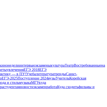
 кинонедели
интервью
экзамены
культура
Театр
Востребованные
на
веты
увлечения
ЕГЭ 2018
ЕГЭ
актику — в ПУ!
Учеба
литература
тренды
Санкт-
о
ЕГЭ-2025
Поступление 2024
вузы
Учитель
Корейская
ода и стиль
музыка
МГУ
куда
ера
студентам
новости
экзамен
работа
Куда сходить
фильмы и