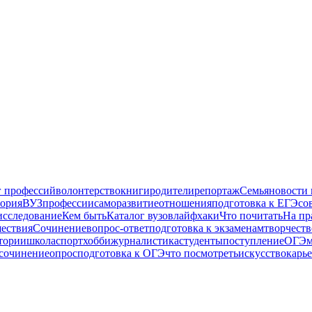
г профессий
волонтерство
книги
родители
репортаж
Семья
новости
тория
ВУЗ
профессии
саморазвитие
отношения
подготовка к ЕГЭ
со
исследование
Кем быть
Каталог вузов
лайфхаки
Что почитать
На пр
ествия
Сочинение
вопрос-ответ
подготовка к экзаменам
творчеств
тории
школа
спорт
хобби
журналистика
студенты
поступление
ОГЭ
м
 сочинение
опрос
подготовка к ОГЭ
что посмотреть
искусство
карь