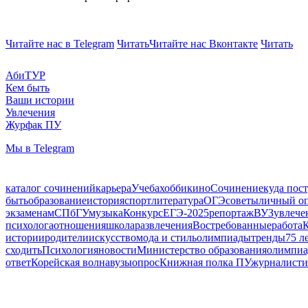
Читайте нас в Telegram
Читать
Читайте нас Вконтакте
Читать
АбиТУР
Кем быть
Ваши истории
Увлечения
Журфак ПУ
Мы в Telegram
каталог сочинений
карьера
Учеба
хобби
кино
Сочинение
куда пос
быть
образование
история
спорт
литература
ОГЭ
советы
личный о
экзаменам
СПбГУ
музыка
Конкурс
ЕГЭ-2025
репортаж
ВУЗ
увлече
психолога
отношения
школа
развлечения
Востребованные
работа
К
истории
родители
искусство
мода и стиль
олимпиады
тренды
75 л
сходить
Психология
новости
Министерство образования
олимпиа
ответ
Корейская волна
вузы
опрос
Книжная полка ПУ
журналисти