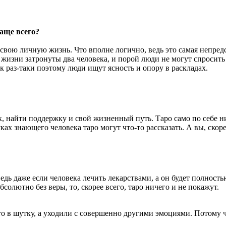
аще всего?
 свою личную жизнь. Что вполне логично, ведь это самая непред
 жизни затронуты два человека, и порой люди не могут спросит
ак раз-таки поэтому люди ищут ясность и опору в раскладах.
найти поддержку и свой жизненный путь. Таро само по себе ника
ах знающего человека таро могут что-то рассказать. А вы, скоре
 Ведь даже если человека лечить лекарствами, а он будет полност
бсолютно без веры, то, скорее всего, таро ничего и не покажут.
о в шутку, а уходили с совершенно другими эмоциями. Потому чт