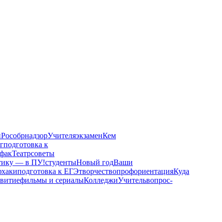
и
Рособрнадзор
Учителя
экзамен
Кем
г
подготовка к
фак
Театр
советы
тику — в ПУ!
студенты
Новый год
Ваши
фхаки
подготовка к ЕГЭ
творчество
профориентация
Куда
звитие
фильмы и сериалы
Колледжи
Учитель
вопрос-