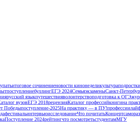
тупать
итоговое сочинение
новости кинонедели
культура
подростк
пыт
поступление
буллинг
ЕГЭ 2024
Семья
экзамены
Санкт-Петербур
ния
русский язык
путешествия
волонтерство
подготовка к ОГЭ
жур
аталог вузов
ЕГЭ 2018
рецензия
Каталог профессий
книги
на прак
ет Победы
поступление-2025
На практику — в ПУ!
профессии
лай
да
фестиваль
интервью
исследование
Что почитать
Концерт
самора
ка
Поступление 2024
рейтинг
что посмотреть
студентам
МГУ