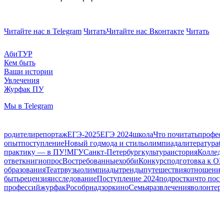
Читайте нас в Telegram
Читать
Читайте нас Вконтакте
Читать
АбиТУР
Кем быть
Ваши истории
Увлечения
Журфак ПУ
Мы в Telegram
родители
репортаж
ЕГЭ-2025
ЕГЭ 2024
школа
Что почитать
профе
опыт
поступление
Новый год
мода и стиль
олимпиада
литература
практику — в ПУ!
МГУ
Санкт-Петербург
культура
история
Колле
ответ
книги
опрос
Востребованные
хобби
Конкурс
подготовка к 
образования
Театр
вузы
олимпиады
тренды
путешествия
отношени
быть
рецензия
исследование
Поступление 2024
подростки
что по
профессий
журфак
Рособрнадзор
кино
Семья
развлечения
волонте