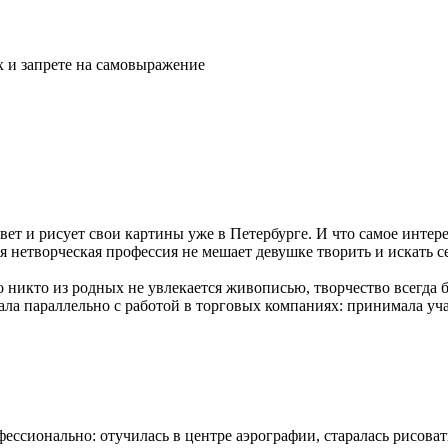
 и запрете на самовыражение
вет и рисует свои картины уже в Петербурге. И что самое интер
я нетворческая профессия не мешает девушке творить и искать с
о никто из родных не увлекается живописью, творчество всегда б
ала параллельно с работой в торговых компаниях: принимала уч
ессионально: отучилась в центре аэрографии, старалась рисоват