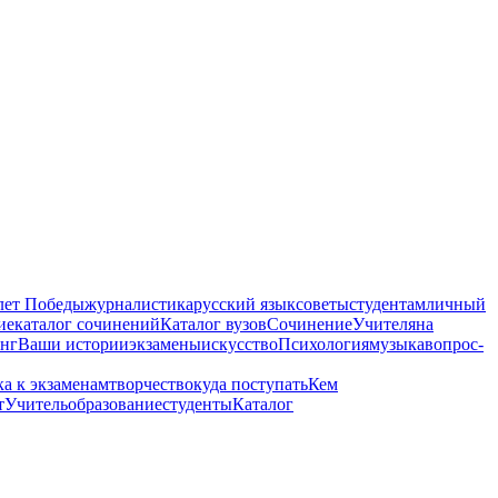
лет Победы
журналистика
русский язык
советы
студентам
личный
ие
каталог сочинений
Каталог вузов
Сочинение
Учителя
на
нг
Ваши истории
экзамены
искусство
Психология
музыка
вопрос-
ка к экзаменам
творчество
куда поступать
Кем
т
Учитель
образование
студенты
Каталог