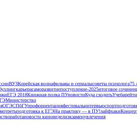
ссии
ВУЗ
Корейская волна
фильмы и сериалы
советы психолога
75 
буллинг
карьера
саморазвитие
поступление-2025
итоговое сочинен
джи
ЕГЭ 2018
Книжная полка ПУ
новости
Куда сходить
Учеба
рейти
ОГЭ
Министерство
я
ОГЭ
СПбГУ
профориентация
фестиваль
интервью
спорт
подготов
смотреть
подготовка к ЕГЭ
На практику — в ПУ!
лайфхаки
Концер
рство
работа
новости кинонедели
экзамен
увлечения