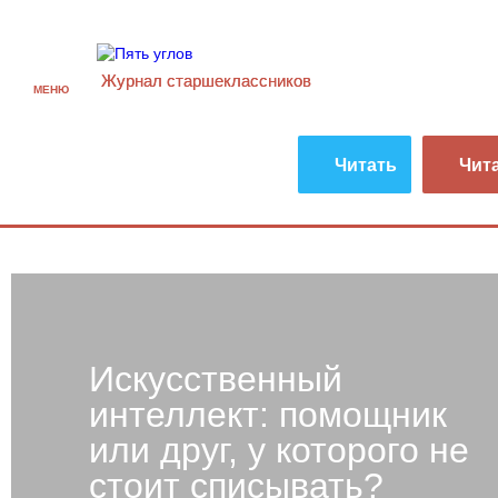
Журнал старшекласcников
МЕНЮ
Читать
Чит
Искусственный
интеллект: помощник
или друг, у которого не
стоит списывать?