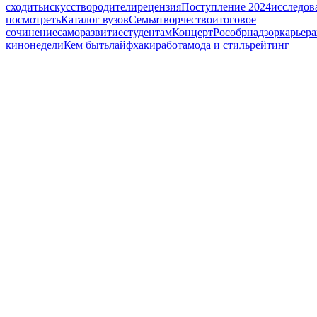
сходить
искусство
родители
рецензия
Поступление 2024
исследов
посмотреть
Каталог вузов
Семья
творчество
итоговое
сочинение
саморазвитие
студентам
Концерт
Рособрнадзор
карьера
кинонедели
Кем быть
лайфхаки
работа
мода и стиль
рейтинг