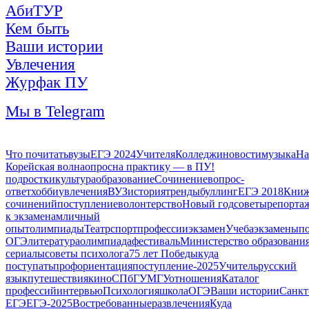
АбиТУР
Кем быть
Ваши истории
Увлечения
Журфак ПУ
Мы в Telegram
Что почитать
вузы
ЕГЭ 2024
Учителя
Колледжи
новости
музыка
На
Корейская волна
опрос
на практику — в ПУ!
подростки
культура
образование
Сочинение
вопрос-
ответ
хобби
увлечения
ВУЗ
история
тренды
буллинг
ЕГЭ 2018
Книж
сочинений
поступление
волонтерство
Новый год
советы
репорта
к экзаменам
личный
опыт
олимпиады
Театр
спорт
профессии
экзамен
Учеба
экзамены
по
ОГЭ
литература
олимпиада
фестиваль
Министерство образовани
сериалы
советы психолога
75 лет Победы
куда
поступать
профориентация
поступление-2025
Учитель
русский
язык
путешествия
кино
СПбГУ
МГУ
отношения
Каталог
профессий
интервью
Психология
школа
ОГЭ
Ваши истории
Санкт
ЕГЭ
ЕГЭ-2025
Востребованные
развлечения
Куда