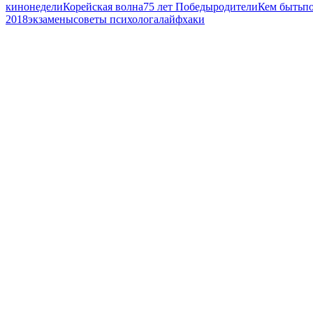
кинонедели
Корейская волна
75 лет Победы
родители
Кем быть
п
2018
экзамены
советы психолога
лайфхаки