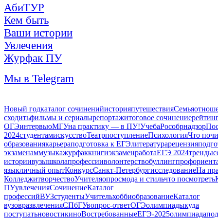
АбиТУР
Кем быть
Ваши истории
Увлечения
Журфак ПУ
Мы в Telegram
Новый год
каталог сочинений
история
путешествия
Семья
отнош
сходить
фильмы и сериалы
репортаж
итоговое сочинение
рейтин
ОГЭ
интервью
МГУ
на практику — в ПУ!
Учеба
Рособрнадзор
Пос
2024
студентам
искусство
Театр
поступление
Психология
Что почи
образования
карьера
подготовка к ЕГЭ
литература
рецензия
подго
экзаменам
музыка
журфак
книги
экзамен
работа
ЕГЭ 2024
тренды
с
истории
вузы
школа
профессии
волонтерство
буллинг
профориент
язык
личный опыт
Конкурс
Санкт-Петербург
исследование
На пр
Колледжи
творчество
Учителя
опрос
мода и стиль
что посмотреть
ПУ
увлечения
Сочинение
Каталог
профессий
ВУЗ
студенты
Учитель
хобби
образование
Каталог
вузов
развлечения
СПбГУ
вопрос-ответ
ОГЭ
олимпиады
куда
поступать
новости
кино
Востребованные
ЕГЭ-2025
олимпиада
под