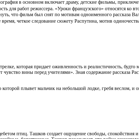
ография в основном включает драму, детские фильмы, приключе
ть для работ режиссера. «Уроки французского» относятся ко вт
уть, что фильм был снят по мотивам одноименного рассказа Ва
 время, четкое следование сюжету Распутина, мотив одиночеств
стрелке, которая придает оживленность и реалистичность, будто
ает чувство вины перед учителями». Зная содержание рассказа Р
о которой плывет мальчик на небольшой лодке, гребя веслом, и о
 щебетом птиц. Ташков создает ощущение свободы, спокойствия и