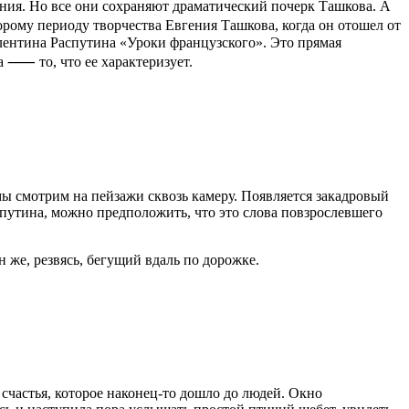
ния. Но все они сохраняют драматический почерк Ташкова. А
орому периоду творчества Евгения Ташкова, когда он отошел от
лентина Распутина «Уроки французского». Это прямая
а ⸺ то, что ее характеризует.
 мы смотрим на пейзажи сквозь камеру. Появляется закадровый
аспутина, можно предположить, что это слова повзрослевшего
н же, резвясь, бегущий вдаль по дорожке.
 счастья, которое наконец-то дошло до людей. Окно