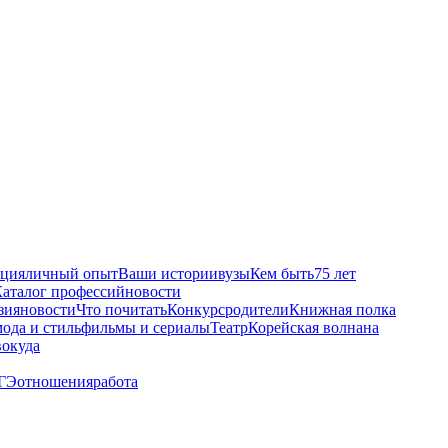
ация
личный опыт
Ваши истории
вузы
Кем быть
75 лет
аталог профессий
новости
зия
новости
Что почитать
Конкурс
родители
Книжная полка
мода и стиль
фильмы и сериалы
Театр
Корейская волна
на
во
куда
ОГЭ
отношения
работа