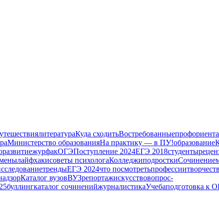
утешествия
литература
Куда сходить
Востребованные
профориент
ера
Министерство образования
На практику — в ПУ!
образование
К
оразвитие
журфак
ОГЭ
Поступление 2024
ЕГЭ 2018
студенты
рецен
амены
лайфхаки
советы психолога
Колледжи
подростки
Сочинение
исследование
тренды
ЕГЭ 2024
что посмотреть
профессии
творчест
надзор
Каталог вузов
ВУЗ
репортаж
искусство
вопрос-
25
буллинг
каталог сочинений
журналистика
Учеба
подготовка к 