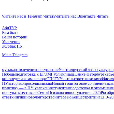
Читайте нас в Telegram
Читать
Читайте нас Вконтакте
Читать
АбиТУР
Кем быть
Ваши истории
Увлечения
Журфак ПУ
Мы в Telegram
музыка
развлечения
поступление
Учителя
русский язык
культура
п
Победы
подготовка к ЕГЭ
МГУ
олимпиада
Санкт-Петербург
карь
кинонедели
экзамен
спорт
СПбГУ
Учитель
советы
школа
хобби
сам
ПУ
история
опрос
олимпиады
Новый год
итоговое сочинение
экз
практику — в ПУ!
увлечения
студентам
подготовка к экзаменам
поступать
фестиваль
Семья
Психология
поступление-2025
Рособр
ответ
книги
кино
волонтерство
интервью
Концерт
рейтинг
ЕГЭ-20