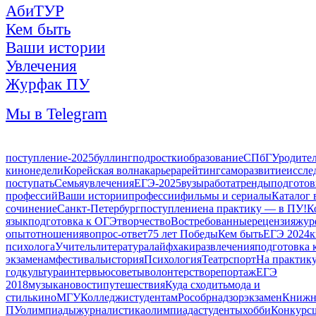
АбиТУР
Кем быть
Ваши истории
Увлечения
Журфак ПУ
Мы в Telegram
поступление-2025
буллинг
подростки
образование
СПбГУ
родите
кинонедели
Корейская волна
карьера
рейтинг
саморазвитие
иссле
поступать
Семья
увлечения
ЕГЭ-2025
вузы
работа
тренды
подготов
профессий
Ваши истории
профессии
фильмы и сериалы
Каталог 
сочинение
Санкт-Петербург
поступление
на практику — в ПУ!
К
язык
подготовка к ОГЭ
творчество
Востребованные
рецензия
жур
опыт
отношения
вопрос-ответ
75 лет Победы
Кем быть
ЕГЭ 2024
к
психолога
Учитель
литература
лайфхаки
развлечения
подготовка 
экзаменам
фестиваль
история
Психология
Театр
спорт
На практик
год
культура
интервью
советы
волонтерство
репортаж
ЕГЭ
2018
музыка
новости
путешествия
Куда сходить
мода и
стиль
кино
МГУ
Колледжи
студентам
Рособрнадзор
экзамен
Книжн
ПУ
олимпиады
журналистика
олимпиада
студенты
хобби
Конкурс