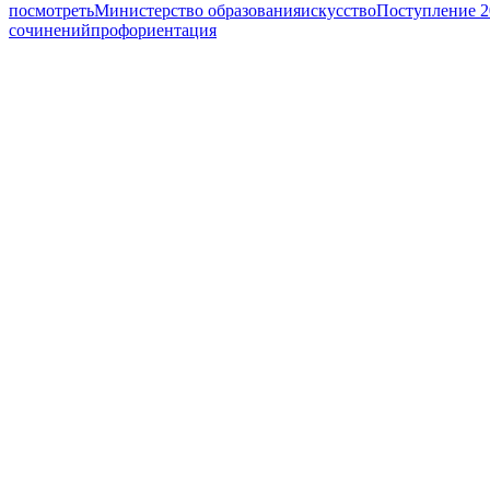
посмотреть
Министерство образования
искусство
Поступление 2
сочинений
профориентация