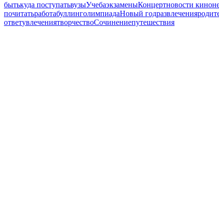
быть
куда поступать
вузы
Учеба
экзамены
Концерт
новости кинон
почитать
работа
буллинг
олимпиада
Новый год
развлечения
родит
ответ
увлечения
творчество
Сочинение
путешествия