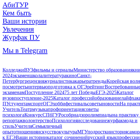
АбиТУР
Кем быть
Ваши истории
Увлечения
Журфак ПУ
Мы в Telegram
Колледжи
ВУЗ
фильмы и сериалы
Министерство образования
кн
2024
экзамен
школа
литература
кино
Санкт-
Петербург
рецензия
журналистика
карьера
тренды
Корейская вол
посмотреть
интервью
подготовка к ОГЭ
рейтинг
Востребованны
экзаменам
Поступление 2024
75 лет Победы
ЕГЭ-2025
Каталог
вузов
поступление-2025
Каталог профессий
образование
лайфхак
ПУ
студентам
спорт
ОГЭ
хобби
фестиваль
советы
новости
На практ
Учитель
Театр
музыка
профориентация
советы
психолога
Конкурс
СПбГУ
Рособрнадзор
олимпиады
на практику
репортаж
волонтерство
Психология
исследование
журфак
мода и
стиль
Учителя
Семья
личный
опыт
отношения
искусство
культура
МГУ
подростки
история
самор
к ЕГЭ
Ваши истории
каталог сочинений
русский язык
профессии