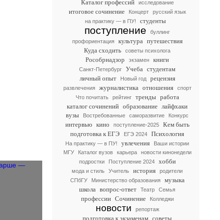
Каталог профессий
исследование
итоговое сочинение
Концерт
русский язык
студенты
на практику — в ПУ!
поступление
буллинг
культура
путешествия
профориентация
Куда сходить
советы психолога
Рособрнадзор
книги
экзамен
Учеба
студентам
Санкт-Петербург
личный опыт
рецензия
Новый год
журналистика
отношения
развлечения
спорт
тренды
работа
Что почитать
рейтинг
каталог сочинений
образование
лайфхаки
вузы
Востребованные
саморазвитие
Конкурс
интервью
кино
Кем быть
поступление-2025
подготовка к ЕГЭ
Психология
ЕГЭ 2024
увлечения
На практику — в ПУ!
Ваши истории
МГУ
Каталог вузов
карьера
новости кинонедели
хобби
подростки
Поступление 2024
история
мода и стиль
Учитель
родители
музыка
СПбГУ
Министерство образования
школа
вопрос-ответ
Театр
Семья
профессии
Сочинение
Колледжи
новости
репортаж
подготовка к экзаменам
советы