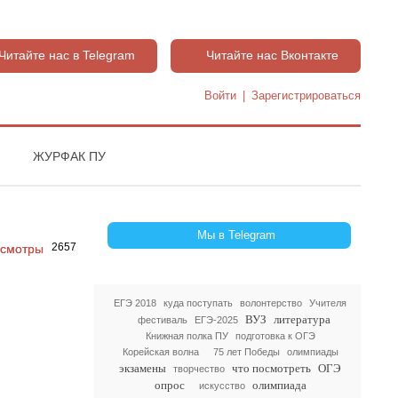
Читайте нас в Telegram
Читайте нас Вконтакте
Войти
|
Зарегистрироваться
ЖУРФАК ПУ
Мы в Telegram
2657
ЕГЭ 2018
куда поступать
волонтерство
Учителя
ВУЗ
литература
фестиваль
ЕГЭ-2025
Книжная полка ПУ
подготовка к ОГЭ
Корейская волна
75 лет Победы
олимпиады
экзамены
что посмотреть
ОГЭ
творчество
опрос
олимпиада
искусство