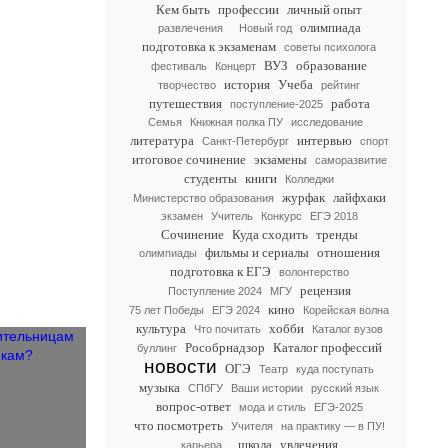
Кем быть
профессии
личный опыт
олимпиада
развлечения
Новый год
подготовка к экзаменам
советы психолога
ВУЗ
образование
фестиваль
Концерт
история
Учеба
творчество
рейтинг
путешествия
работа
поступление-2025
Семья
Книжная полка ПУ
исследование
литература
интервью
Санкт-Петербург
спорт
итоговое сочинение
экзамены
саморазвитие
студенты
книги
Колледжи
журфак
лайфхаки
Министерство образования
экзамен
Учитель
Конкурс
ЕГЭ 2018
Сочинение
Куда сходить
тренды
фильмы и сериалы
отношения
олимпиады
подготовка к ЕГЭ
волонтерство
рецензия
Поступление 2024
МГУ
кино
75 лет Победы
ЕГЭ 2024
Корейская волна
культура
хобби
Что почитать
Каталог вузов
Рособрнадзор
Каталог профессий
буллинг
новости
ОГЭ
Театр
куда поступать
музыка
СПбГУ
Ваши истории
русский язык
вопрос-ответ
мода и стиль
ЕГЭ-2025
что посмотреть
Учителя
на практику — в ПУ!
школа
увлечения
карьера