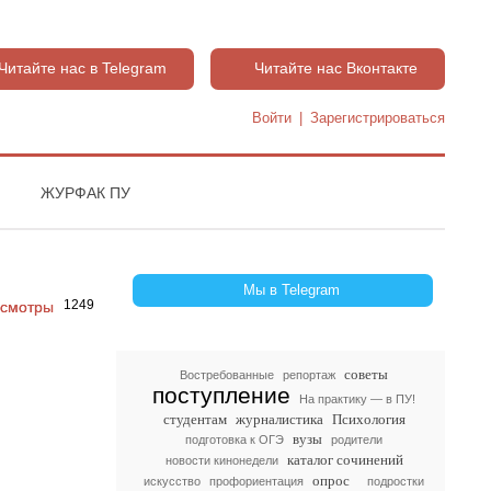
Читайте нас в Telegram
Читайте нас Вконтакте
Войти
|
Зарегистрироваться
ЖУРФАК ПУ
Мы в Telegram
1249
советы
Востребованные
репортаж
поступление
На практику — в ПУ!
студентам
журналистика
Психология
вузы
подготовка к ОГЭ
родители
каталог сочинений
новости кинонедели
опрос
искусство
профориентация
подростки