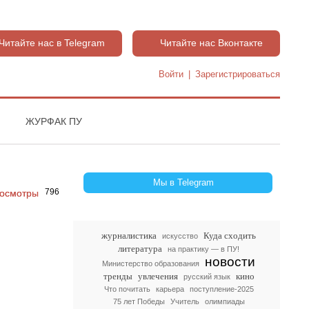
Читайте нас в Telegram
Читайте нас Вконтакте
Войти
|
Зарегистрироваться
ЖУРФАК ПУ
Мы в Telegram
796
журналистика
Куда сходить
искусство
литература
на практику — в ПУ!
новости
Министерство образования
тренды
увлечения
кино
русский язык
Что почитать
карьера
поступление-2025
75 лет Победы
Учитель
олимпиады