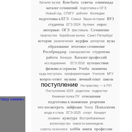
Кем быть
советы
олимпиада
Каталог вузов
каталог сочинений
подготовка к ОГЭ
Новый год
СПбГУ
рейтинг
Колледжи
подготовка к ЕГЭ
ВУЗ
Семья
Ваши истории
студенты
опрос
ЕГЭ 2024
буллинг
интервью
ОГЭ
Сочинение
фестиваль
творчество
Корейская волна
Санкт-Петербург
история
журфак
вузы
развлечения
репортаж
образование
итоговое сочинение
Рособрнадзор
студентам
саморазвитие
работа
Каталог профессий
Конкурс
путешествия
исследование
ЕГЭ 2018
фильмы и сериалы
Учеба
экзамены
куда поступать
профориентация
Учителя
МГУ
вопрос-ответ
музыка
личный опыт
школа
поступление
На практику — в ПУ!
Поступление 2024
родители
подростки
отношения
Книжная полка ПУ
подготовка к экзаменам
рецензия
что посмотреть
лайфхаки
Психология
Театр
мода и стиль
ЕГЭ-2025
спорт
Концерт
культура
экзамен
Востребованные
волонтерство
новости кинонедели
хобби
книги
профессии
советы психолога