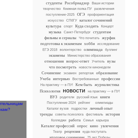
студенты
Рособрнадзор
Ваши истории
творчество
Книжная полка ПУ
развлечения
ОГЭ
поступление-2025
профориентация
каталог сочинений
искусство
СПбГУ
культура
Куда сходить
спорт
Концерт
музыка
студентам
Санкт-Петербург
фильмы и сериалы
журфак
Что почитать
подготовка к экзаменам
хобби
исследование
олимпиада
ЕГЭ 2018
волонтерство
буллинг
экзамены
Министерство образования
отношения
вопрос-ответ
вузы
Учитель
что посмотреть
новости кинонедели
Сочинение
образование
экзамен
репортаж
Учеба
интервью
профессии
Востребованные
Кем быть
журналистика
На практику — в ПУ!
новости
Психология
на практику — в ПУ!
ВУЗ
книги
родители
русский язык
Поступление 2024
рейтинг
олимпиады
личный опыт
Каталог вузов
подростки
тренды
история
советы психолога
фестиваль
работа
Колледжи
Семья
карьера
Каталог профессий
опрос
кино
увлечения
рецензия
Театр
куда поступать
итоговое сочинение
75 лет Победы