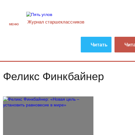
Журнал старшекласcников
МЕНЮ
Читать
Чит
Феликс Финкбайнер