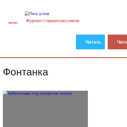
Журнал старшекласcников
МЕНЮ
Читать
Чит
Фонтанка