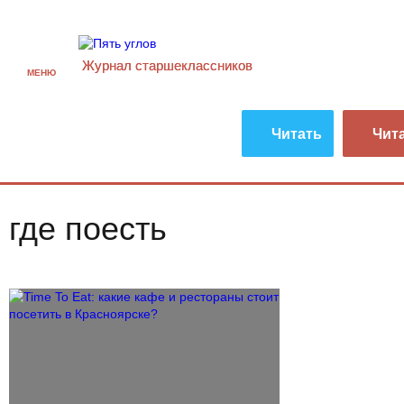
Журнал старшекласcников
МЕНЮ
Читать
Чит
где поесть