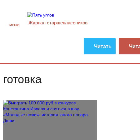
Журнал старшекласcников
МЕНЮ
Читать
Чит
готовка