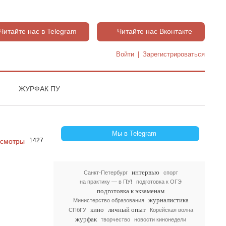
Читайте нас в Telegram
Читайте нас Вконтакте
Войти
|
Зарегистрироваться
ЖУРФАК ПУ
Мы в Telegram
1427
интервью
Санкт-Петербург
спорт
на практику — в ПУ!
подготовка к ОГЭ
подготовка к экзаменам
журналистика
Министерство образования
кино
личный опыт
СПбГУ
Корейская волна
журфак
творчество
новости кинонедели