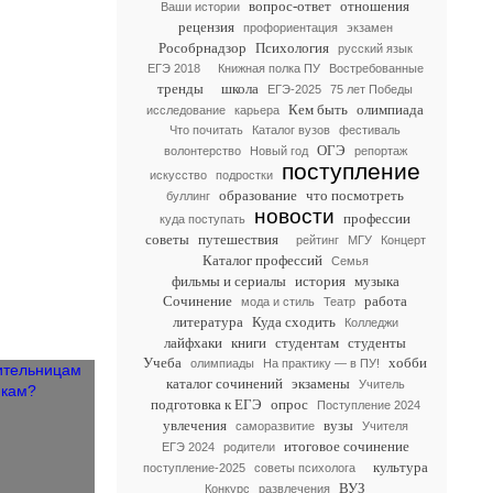
вопрос-ответ
отношения
Ваши истории
рецензия
профориентация
экзамен
Рособрнадзор
Психология
русский язык
ЕГЭ 2018
Книжная полка ПУ
Востребованные
тренды
школа
ЕГЭ-2025
75 лет Победы
Кем быть
олимпиада
исследование
карьера
Что почитать
Каталог вузов
фестиваль
ОГЭ
волонтерство
Новый год
репортаж
поступление
искусство
подростки
образование
что посмотреть
буллинг
новости
профессии
куда поступать
советы
путешествия
рейтинг
МГУ
Концерт
Каталог профессий
Семья
фильмы и сериалы
история
музыка
Сочинение
работа
мода и стиль
Театр
литература
Куда сходить
Колледжи
лайфхаки
книги
студентам
студенты
Учеба
хобби
олимпиады
На практику — в ПУ!
каталог сочинений
экзамены
Учитель
подготовка к ЕГЭ
опрос
Поступление 2024
увлечения
вузы
саморазвитие
Учителя
итоговое сочинение
ЕГЭ 2024
родители
культура
поступление-2025
советы психолога
ВУЗ
Конкурс
развлечения