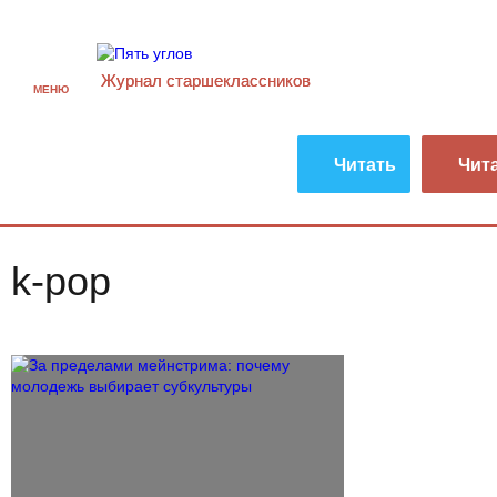
Журнал старшекласcников
МЕНЮ
Читать
Чит
k-pop