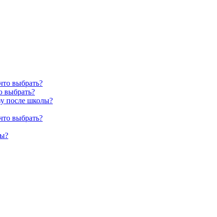
о выбрать?
зу после школы?
лы?