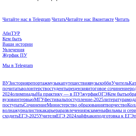
Читайте нас в Telegram
Читать
Читайте нас Вконтакте
Читать
АбиТУР
Кем быть
Ваши истории
Увлечения
Журфак ПУ
Мы в Telegram
ВУЗ
история
репортаж
музыка
путешествия
вузы
хобби
Учитель
Кат
почитать
волонтерство
студенты
рецензия
итоговое сочинение
ро
2024
олимпиады
На практику — в ПУ!
журфак
ОГЭ
Кем быть
обр
вузов
интервью
МГУ
фестиваль
поступление-2025
литература
мода
поступать
Сочинение
Министерство образования
творчество
Кол
волна
журналистика
карьера
развлечения
экзамены
фильмы и сер
сходить
ЕГЭ-2025
Учителя
ЕГЭ 2024
лайфхаки
подготовка к ЕГЭ