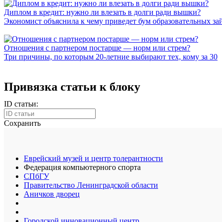
Диплом в кредит: нужно ли влезать в долги ради вышки?
Экономист объяснила к чему приведет бум образовательных за
Отношения с партнером постарше — норм или стрем?
Три причины, по которым 20-летние выбирают тех, кому за 30
Привязка статьи к блоку
ID статьи:
Сохранить
Еврейский музей и центр толерантности
Федерация компьютерного спорта
СПбГУ
Правительство Ленинградской области
Аничков дворец
Городской инновационный центр