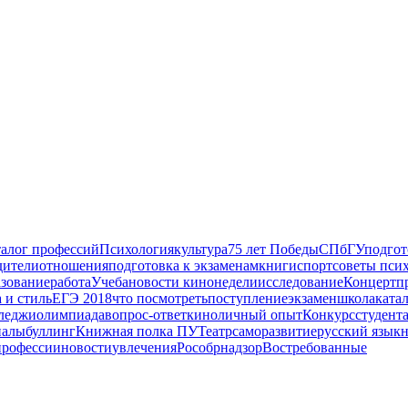
алог профессий
Психология
культура
75 лет Победы
СПбГУ
подгот
дители
отношения
подготовка к экзаменам
книги
спорт
советы пси
азование
работа
Учеба
новости кинонедели
исследование
Концерт
п
 и стиль
ЕГЭ 2018
что посмотреть
поступление
экзамен
школа
ката
леджи
олимпиада
вопрос-ответ
кино
личный опыт
Конкурс
студент
иалы
буллинг
Книжная полка ПУ
Театр
саморазвитие
русский язык
н
профессии
новости
увлечения
Рособрнадзор
Востребованные