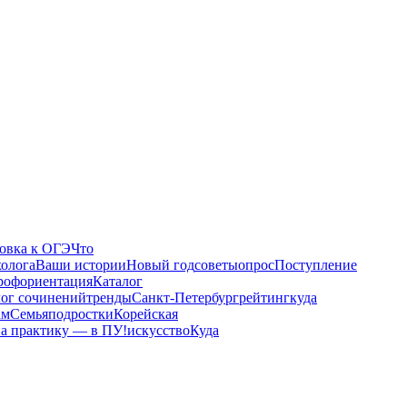
овка к ОГЭ
Что
холога
Ваши истории
Новый год
советы
опрос
Поступление
рофориентация
Каталог
лог сочинений
тренды
Санкт-Петербург
рейтинг
куда
ам
Семья
подростки
Корейская
а практику — в ПУ!
искусство
Куда