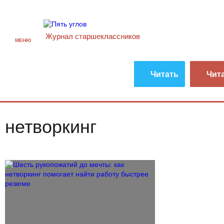
Журнал старшекласcников
МЕНЮ
Читать
Чит
нетворкинг