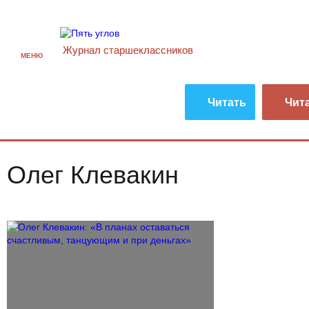
Журнал старшекласcников
МЕНЮ
Читать
Чит
Олег Клевакин